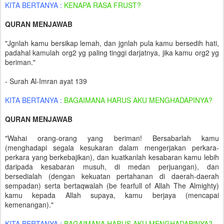
KITA BERTANYA :
KENAPA RASA FRUST?
QURAN MENJAWAB
"Jgnlah kamu bersikap lemah, dan jgnlah pula kamu bersedih hati,
padahal kamulah org2 yg paling tinggi darjatnya, jika kamu org2 yg
beriman."
- Surah Al-Imran ayat 139
KITA BERTANYA :
BAGAIMANA HARUS AKU MENGHADAPINYA?
QURAN MENJAWAB
"Wahai orang-orang yang beriman! Bersabarlah kamu
(menghadapi segala kesukaran dalam mengerjakan perkara-
perkara yang berkebajikan), dan kuatkanlah kesabaran kamu lebih
daripada kesabaran musuh, di medan perjuangan), dan
bersedialah (dengan kekuatan pertahanan di daerah-daerah
sempadan) serta bertaqwalah (be fearfull of Allah The Almighty)
kamu kepada Allah supaya, kamu berjaya (mencapai
kemenangan)."
KITA BERTANYA :
BAGAIMANA HARUS AKU MENGHADAPINYA?