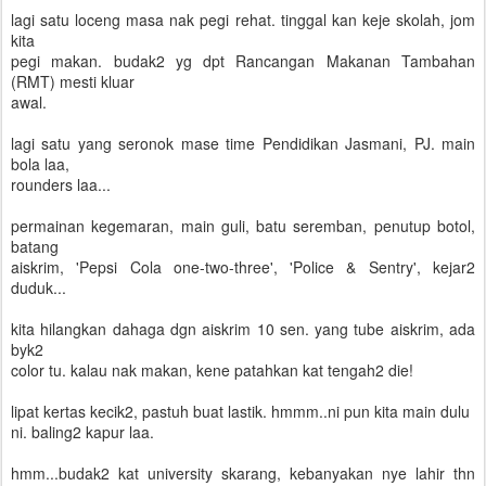
lagi satu loceng masa nak pegi rehat. tinggal kan keje skolah, jom
kita
pegi makan. budak2 yg dpt Rancangan Makanan Tambahan
(RMT) mesti kluar
awal.
lagi satu yang seronok mase time Pendidikan Jasmani, PJ. main
bola laa,
rounders laa...
permainan kegemaran, main guli, batu seremban, penutup botol,
batang
aiskrim, 'Pepsi Cola one-two-three', 'Police & Sentry', kejar2
duduk...
kita hilangkan dahaga dgn aiskrim 10 sen. yang tube aiskrim, ada
byk2
color tu. kalau nak makan, kene patahkan kat tengah2 die!
lipat kertas kecik2, pastuh buat lastik. hmmm..ni pun kita main dulu
ni. baling2 kapur laa.
hmm...budak2 kat university skarang, kebanyakan nye lahir thn