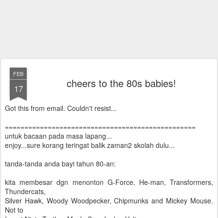
FEB
cheers to the 80s babies!
17
Got this from email. Couldn't resist...
=================================================
untuk bacaan pada masa lapang...
enjoy...sure korang teringat balik zaman2 skolah dulu...
tanda-tanda anda bayi tahun 80-an:
kita membesar dgn menonton G-Force, He-man, Transformers,
Thundercats,
Silver Hawk, Woody Woodpecker, Chipmunks and Mickey Mouse.
Not to