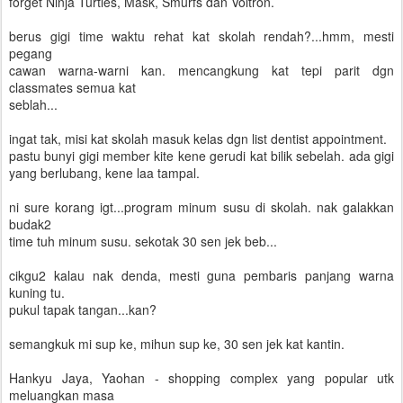
forget Ninja Turtles, Mask, Smurfs dan Voltron.
berus gigi time waktu rehat kat skolah rendah?...hmm, mesti
pegang
cawan warna-warni kan. mencangkung kat tepi parit dgn
classmates semua kat
seblah...
ingat tak, misi kat skolah masuk kelas dgn list dentist appointment.
pastu bunyi gigi member kite kene gerudi kat bilik sebelah. ada gigi
yang berlubang, kene laa tampal.
ni sure korang igt...program minum susu di skolah. nak galakkan
budak2
time tuh minum susu. sekotak 30 sen jek beb...
cikgu2 kalau nak denda, mesti guna pembaris panjang warna
kuning tu.
pukul tapak tangan...kan?
semangkuk mi sup ke, mihun sup ke, 30 sen jek kat kantin.
Hankyu Jaya, Yaohan - shopping complex yang popular utk
meluangkan masa