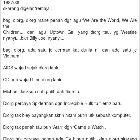
1987/88.
skarang digelar 'remaja'.
bagi diorg, diorg mane penah dgr lagu 'We Are the World, We Are
the
Children...' dan lagu 'Uptown Girl' yang diorg tau, yg Westlife
nyanyi....bkn Billy Joel nyanyi...
bagi diorg, ada satu je Jerman kat dunia ni, dan ade satu je
Vietnam.
AIDS wujud sejak diorg lahir.
CD pun wujud time diorg lahir.
Michael Jackson dah putih dah time tu.
Diorg percaya Spiderman dgn Incredible Hulk tu filem2 baru.
Diorg tak bley bayangkan skrin hitam putih utk sebuah komputer.
Diorg tak penah tau pun 'Atari' dgn 'Game & Watch'.
Diorg tak percaya penah ada TV hitam putih...dan diorg skarang