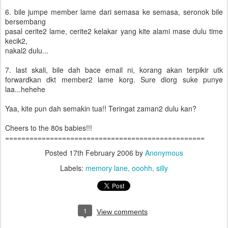
6. bile jumpe member lame dari semasa ke semasa, seronok bile
bersembang
pasal cerite2 lame, cerite2 kelakar yang kite alami mase dulu time
kecik2,
nakal2 dulu...
7. last skali, bile dah bace email ni, korang akan terpikir utk
forwardkan dkt member2 lame korg. Sure diorg suke punye
laa...hehehe
Yaa, kite pun dah semakin tua!! Teringat zaman2 dulu kan?
Cheers to the 80s babies!!!
=================================================
Posted
17th February 2006
by
Anonymous
Labels:
memory lane
ooohh
silly
1
View comments