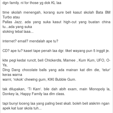
dgn family. ni for those yg dok KL laa
time skolah menengah, korang sure beli kasut skolah Bata BM
Turbo atau
Pallas Jazz. ada yang suka kasut high-cut yang buatan china
tu...ada yang suka
stoking tebal laaa...
internet? email? mendalah ape tu?
CD? ape tu? kaset tape penah laa dgr. tiket wayang pun 5 inggit je.
kite pegi kedai runcit, beli Chickerdis, Mamee , Kum Kum, UFO, O-
Ya,
Ding Dang chocolate balls yang ada mainan kat dlm die, 'telur'
keras warna
warni, 'rokok' chewing gum, KIKI Bubble Gum.
tak dilupakan, 'Ti Kam'. bile dah abih exam, main Monopoly la,
Donkey la, Happy Family laa dlm class.
tapi bunyi loceng laa yang paling best skali. boleh beli aiskrim ngan
apek kat luar skola tuh...